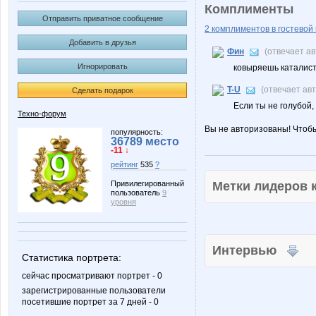
Комплименты
Отправить приватное сообщение
2 комплиментов в гостевой 
Добавить в друзья
Фин
(отвечает а
Игнорировать
ковыряешь каталист
T-U
(отвечает ав
Сделать подарок
Если ты не голубой,
Техно-форум
Вы не авторизованы! Чтоб
популярность:
36789 место
-11 ↓
рейтинг
535
?
Метки лидеров
Привилегированный
пользователь
9
уровня
Интервью
Статистика портрета:
сейчас просматривают портрет - 0
зарегистрированные пользователи
посетившие портрет за 7 дней - 0