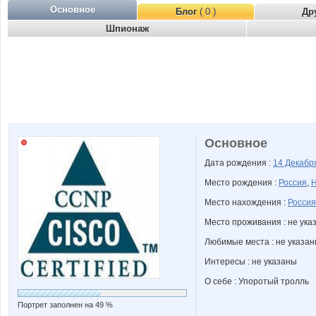
Основное
Блог
( 0 )
Др
Шпионаж
Основное
Дата рождения :
14 Декаб
Место рождения :
Россия
,
Н
Место нахождения :
Россия
Место проживания : не ука
Любимые места : не указа
Интересы : не указаны
О себе : Упоротый тролль
Портрет заполнен на 49 %